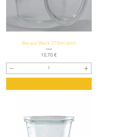
Bocaux Weck 370ml droit
Prix
10,70 €
Ajouter au panier