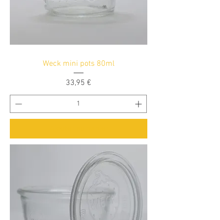
Weck mini pots 80ml
Prix
33,95 €
Ajouter au panier