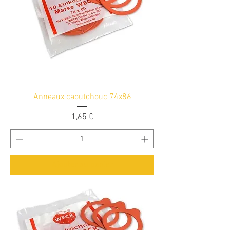
Anneaux caoutchouc 74x86
Prix
1,65 €
Ajouter au panier