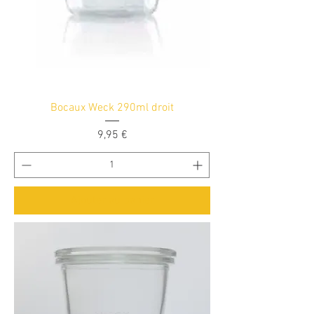
Bocaux Weck 290ml droit
Prix
9,95 €
Ajouter au panier