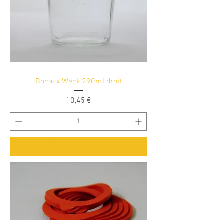
Bocaux Weck 290ml droit
Prix
10,45 €
Ajouter au panier