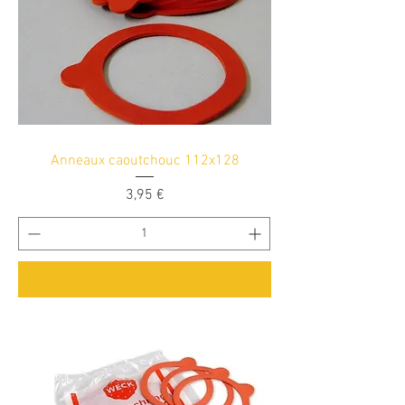
Anneaux caoutchouc 112x128
Prix
3,95 €
Ajouter au panier