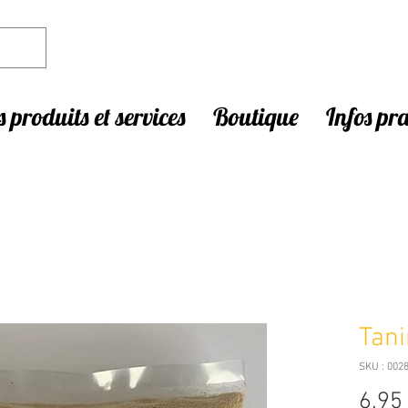
 produits et services
Boutique
Infos pr
Tani
SKU : 002
6,95