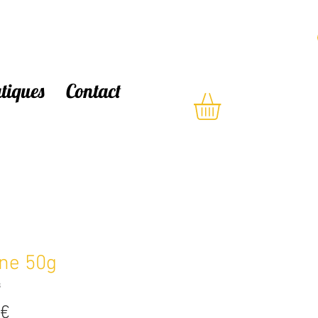
atiques
Contact
ne 50g
8
Prix
 €