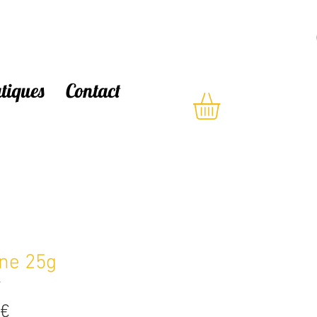
atiques
Contact
ne 25g
7
Prix
 €