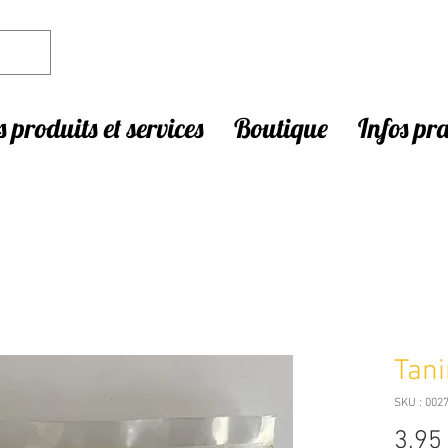
 produits et services
Boutique
Infos pr
Tani
SKU : 002
3,95