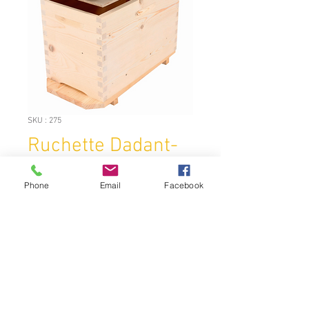
SKU : 275
Ruchette Dadant-
blatt 6 cadres
Phone
Email
Facebook
Prix
59,00 €
Quantité
*
Ajouter au panier