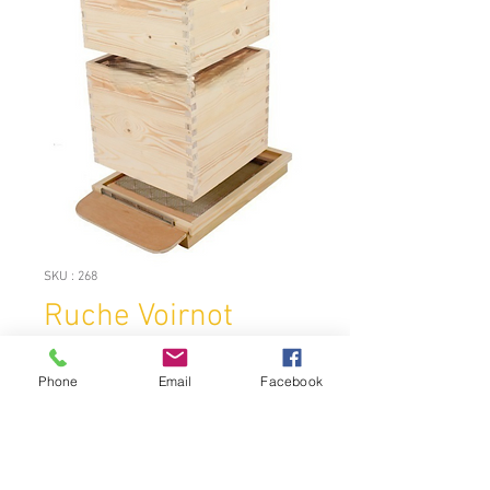
SKU : 268
Ruche Voirnot
simple parois 10
cadres
Phone
Email
Facebook
Prix
169,00 €
Quantité
*