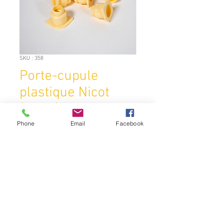
SKU : 358
Porte-cupule
plastique Nicot
(CNE2) 100 pcs
Phone
Email
Facebook
Prix
21,00 €
Quantité
*
Ajouter au panier