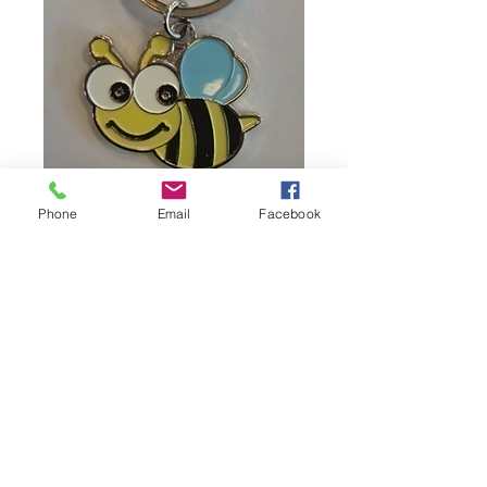
Phone
Email
Facebook
SKU : 0007
Porte-clef abeille
Prix
2,95 €
Quantité
*
Ajouter au panier