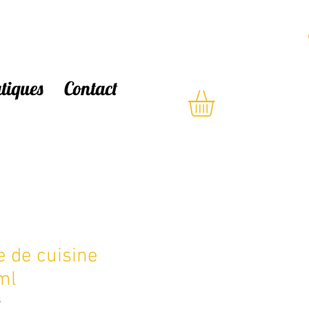
atiques
Contact
e de cuisine
ml
5