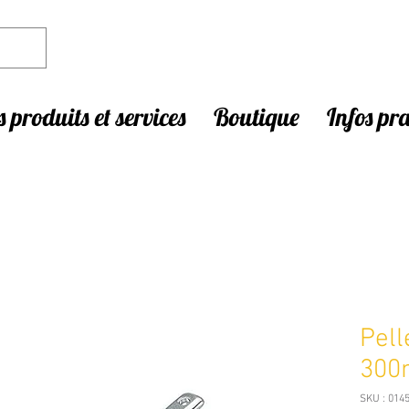
 produits et services
Boutique
Infos pr
Pell
300
SKU : 014