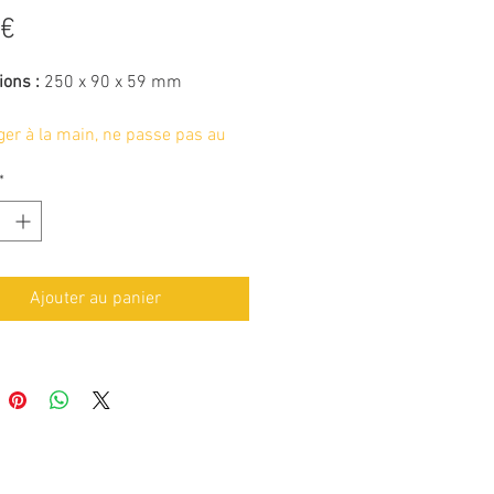
Prix
 €
ons :
250 x 90 x 59 mm
ger à la main, ne passe pas au
sselle
*
Ajouter au panier