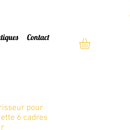
atiques
Contact
isseur pour
ette 6 cadres
hr