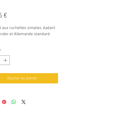
Prix
5 €
t aux ruchettes simplex, dadant
Zander et Allemande standard
*
Ajouter au panier