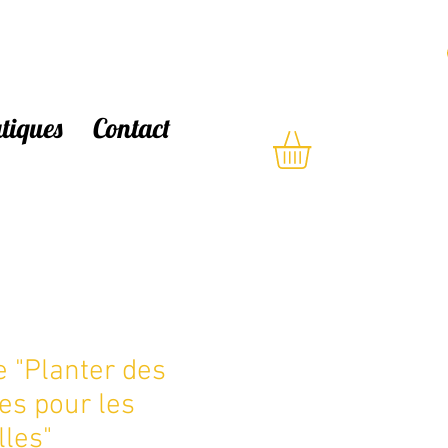
atiques
Contact
e "Planter des
es pour les
lles"