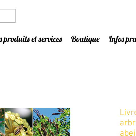
 produits et services
Boutique
Infos pr
Livr
arbr
abei