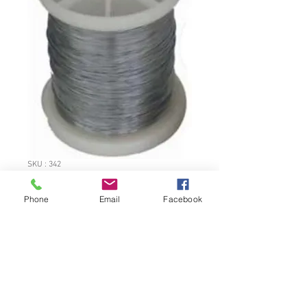
SKU : 342
Fil inox 1 kg
Phone
Email
Facebook
Prix
17,65 €
Quantité
*