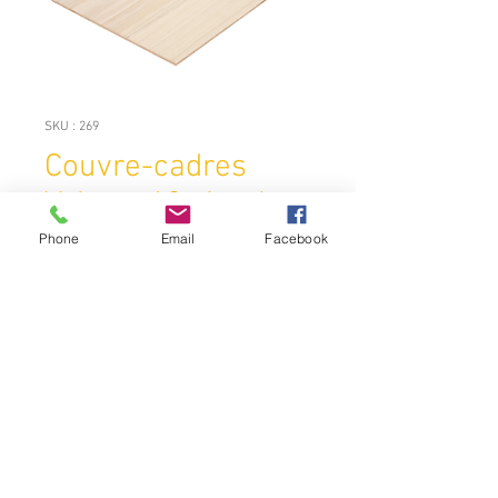
SKU : 269
Couvre-cadres
Voirnot 10 simple
paroi
Phone
Email
Facebook
Prix
9,50 €
Quantité
*
Ajouter au panier