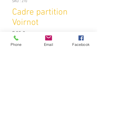
SKU : 270
Cadre partition
Voirnot
Prix
7,95 €
Phone
Email
Facebook
Quantité
*
Ajouter au panier
Un cadre de partition a les mêmes
dimensions que les cadres de
votre ruche mais est en plein bois.
Ce cadre permet l'apiculteur de
partitionne la ruche et offre à la
colonie le volume adapté à son