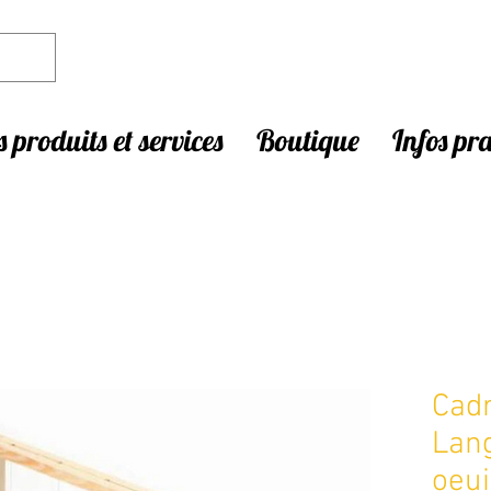
 produits et services
Boutique
Infos pr
Cad
Lang
oeui