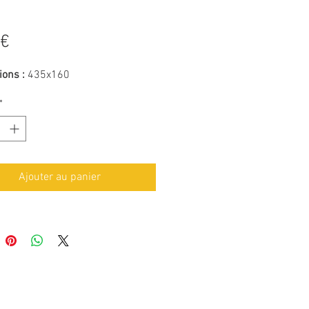
Prix
 €
ons :
435x160
*
Ajouter au panier