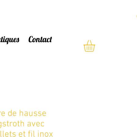
atiques
Contact
re de hausse
stroth avec
llets et fil inox