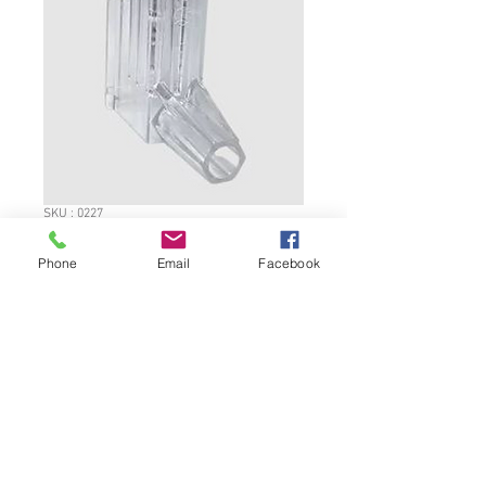
SKU : 0227
Apisolis reservoir
Phone
Email
Facebook
Prix
7,60 €
Quantité
*
Ajouter au panier