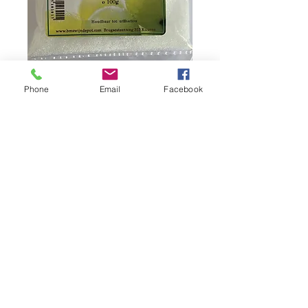
SKU : 0021
Phone
Email
Facebook
Acide citrique 100g
Prix
3,95 €
Quantité
*
Ajouter au panier