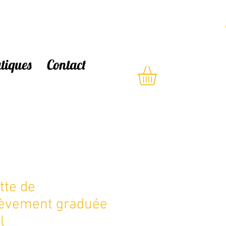
atiques
Contact
tte de
lèvement graduée
l