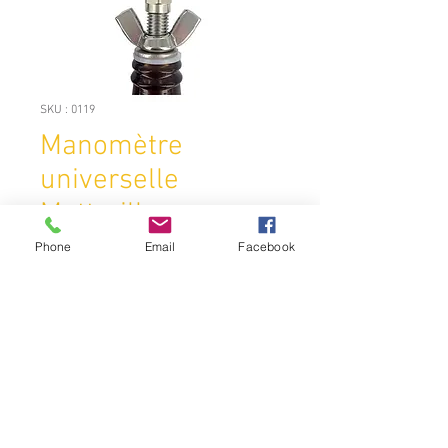
SKU : 0119
Manomètre
universelle
Mattmill
Phone
Email
Facebook
Prix
39,95 €
Quantité
*
Ajouter au panier