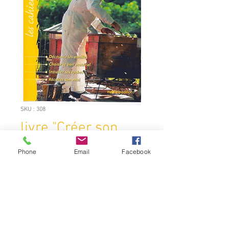
SKU : 308
livre "Créer son
rucher"
Phone
Email
Facebook
Prix
19,95 €
Quantité
*