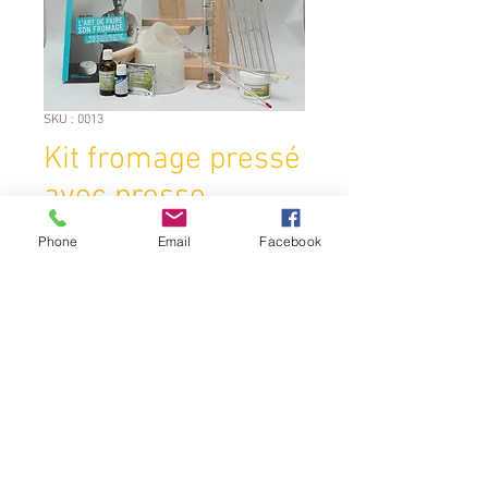
SKU : 0013
Kit fromage pressé
avec presse
Prix
179,00 €
Phone
Email
Facebook
Quantité
*
Ajouter au panier
Ce kit contient: