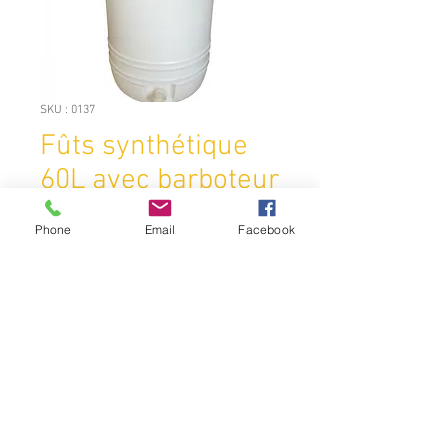
SKU : 0137
Fûts synthétique
60L avec barboteur
et robinet
Phone
Email
Facebook
Prix
39,95 €
Quantité
*
Ajouter au panier