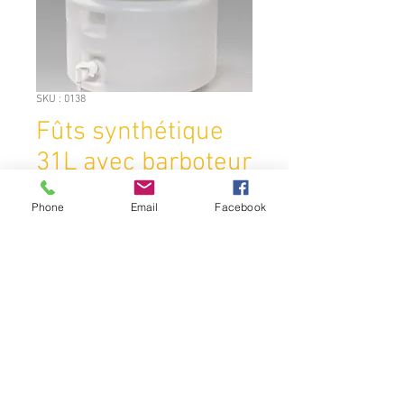
SKU : 0138
Fûts synthétique
31L avec barboteur
et robinet
Phone
Email
Facebook
Prix
34,50 €
Quantité
*
Ajouter au panier