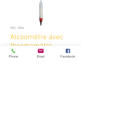
SKU : 0064
Alcoomètre avec
thermomètre
Prix
16,95 €
Phone
Email
Facebook
Quantité
*
Ajouter au panier
L'alcool mètre mesure uniquement
des mélanges d’alcool/eau.
Pas