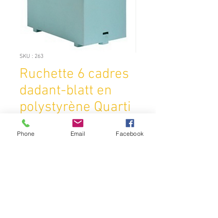
SKU : 263
Ruchette 6 cadres
dadant-blatt en
polystyrène Quarti
verte
Phone
Email
Facebook
Prix
22,00 €
Quantité
*
Ajouter au panier