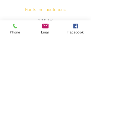
Gants en caoutchouc
Prix
12,00 €
Phone
Email
Facebook
Ajouter au panier
Combinaison pour les enfants