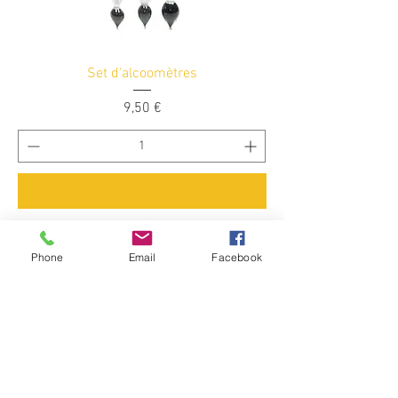
Set d'alcoomètres
Prix
9,50 €
Ajouter au panier
Phone
Email
Facebook