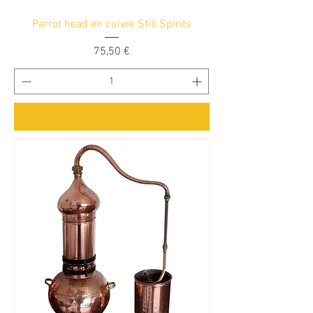
Parrot head en cuivre Still Spirits
Prix
75,50 €
Ajouter au panier