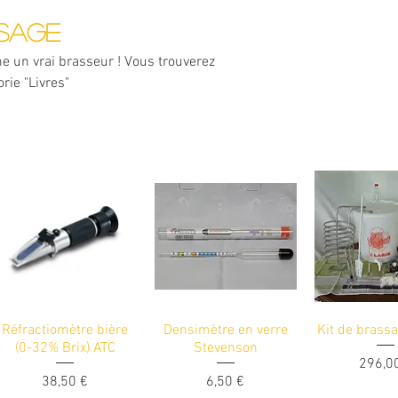
ssage
me un vrai brasseur ! Vous trouverez
rie "Livres"
Réfractiomètre bière
Densimètre en verre
Kit de brassa
(0-32% Brix) ATC
Stevenson
Prix
296,0
Prix
Prix
38,50 €
6,50 €